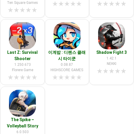
★
★
★
★
★
★
★
★
★
★
Ten Square Games
★
★
★
★
★
Last Z: Survival
이계밥 : 디펜스 클래
Shadow Fight 3
Shooter
시 타이쿤
1.42.1
NEKKI
1.250.673
0.08.87
★
★
★
★
★
Florere Game
HIGHSCORE GAMES
★
★
★
★
★
★
★
★
★
★
The Spike –
Volleyball Story
6.0.503