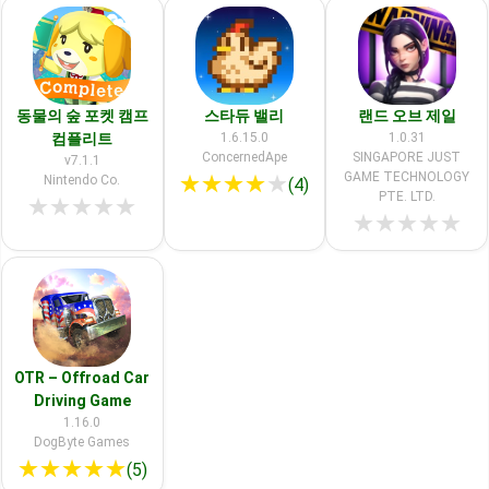
동물의 숲 포켓 캠프
스타듀 밸리
랜드 오브 제일
컴플리트
1.6.15.0
1.0.31
ConcernedApe
SINGAPORE JUST
v7.1.1
GAME TECHNOLOGY
★
★
★
★
★
Nintendo Co.
(4)
PTE. LTD.
★
★
★
★
★
★
★
★
★
★
OTR – Offroad Car
Driving Game
1.16.0
DogByte Games
★
★
★
★
★
(5)