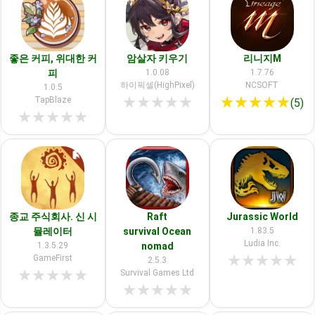
좋은 커피, 위대한 커
암살자 키우기
리니지M
피
1.0.08
1.7.76
하이픽셀(HighPixel)
NCSOFT
1.0.5
★
★
★
★
★
★
★
★
★
★
TapBlaze
(5)
★
★
★
★
★
종교 주식회사. 신 시
Raft
Jurassic World
뮬레이터
survival Ocean
1.83.5
Ludia Inc.
1.3.5.29
nomad
★
★
★
★
★
GameFirst
2.5.3
★
★
★
★
★
Survival Games Ltd
★
★
★
★
★