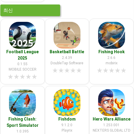
최신
Football League
Basketball Battle
Fishing Hook
2025
2.4.39
2.6.6
DoubleTap Software
mobirix
0.1.55
★
★
★
★
★
★
★
★
★
★
MOBILE SOCCER
★
★
★
★
★
Fishing Clash:
Fishdom
Hero Wars Alliance
Sport Simulator
9.1.2.0
1.253.001
Playrix
NEXTERS GLOBAL LTD
1.0.395